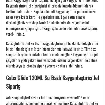
bazlı kayganlaştırıcı jel siparişiniz aynı gün kargoya verilmektedir.
Kayganlaştırıcı jel siparişinizi dilerseniz
kapıda ödemeli
olarak
teslim alabilirsiniz. Kapıda ödemeli kayganlaştırıcı jel ürününüzü
nakit veya kredi kartı ile yapabilirsiniz. Eğer satın almayı
düşündüğünüz sex shop izmir ürününün adresinize gelmesini
istemiyorsanız, siparişinizi kargo şubesinde ödemeli olarak sipariş
verebilirsiniz.
Cabs glide 120ml su bazlı kayganlaştırıcı jel hakkında detaylı ürün
bilgisi almak için müşteri hizmetlerimizi arayabilirsiniz. Tüm sex
shop izmir şubelerimizden temin edebileceğiniz kayganlaştırıcı jel
çeşitlerini gizli paketleme ve kapıda ödeme seçenekleri ile online
olarak veya telefonda sipariş vererek satın alabilirsiniz.
Cabs Glide 120ML Su Bazlı Kayganlaştırıcı Jel
Sipariş
Artı shop müşteri destek hattımızı arayarak veya arti18.com
alışveriş sitemizden online olarak vereceğiniz Cabs glide 120ml su