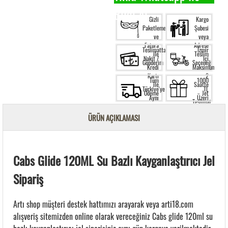
Bilgi Al.
Gizli
Kargo
Paketleme
Şubesi
ve
veya
Fatura
Adrese
Teslimatta
İzmir
ile
Teslim
Nakit /
İçi
Gönderim
Seçeneği
Kredi
Maksimum
Kartı
2
Tüm
1000
ile
Saatte
Türkiye'ye
TL
Ödeme
Jet
Aynı
Üzeri
Teslimat
Gün
Siparişte
Kargo
Ücretsiz
ÜRÜN AÇIKLAMASI
Garantisi
Kargo
Cabs Glide 120ML Su Bazlı Kayganlaştırıcı Jel
Sipariş
Artı shop müşteri destek hattımızı arayarak veya arti18.com
alışveriş sitemizden online olarak vereceğiniz Cabs glide 120ml su