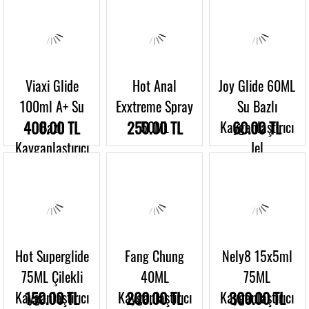
Viaxi Glide
Hot Anal
Joy Glide 60ML
100ml A+ Su
Exxtreme Spray
Su Bazlı
400.00 TL
Bazlı
250.00 TL
50ML
Kayganlaştırıcı
60.00 TL
Kayganlaştırıcı
Jel
Jel
Hot Superglide
Fang Chung
Nely8 15x5ml
75ML Çilekli
40ML
75ML
Kayganlaştırıcı
150.00 TL
Kayganlaştırıcı
200.00 TL
Kayganlaştırıcı
300.00 TL