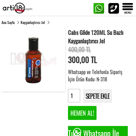
Ana Sayfa
Kayganlaştırıcı Jel
Cabs Glide 120ML Su Bazlı
Kayganlaştırıcı Jel
400,00 TL
300,00
TL
Whatsapp ve Telefonla Sipariş
İçin Ürün Kodu: N-318
SEPETE EKLE
HEMEN AL!
Tıkla Whatsapp İle