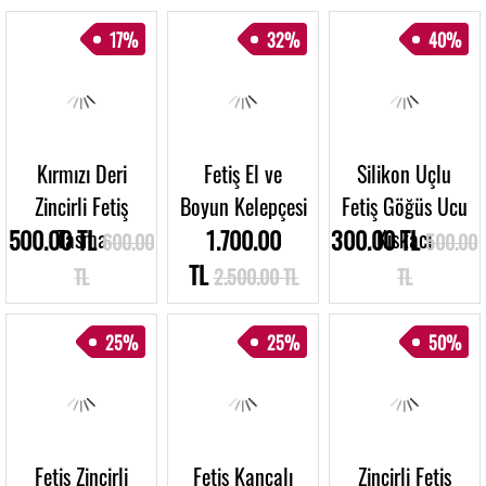
17%
32%
40%
Kırmızı Deri
Fetiş El ve
Silikon Uçlu
Zincirli Fetiş
Boyun Kelepçesi
Fetiş Göğüs Ucu
500.00 TL
Tasma
1.700.00
300.00 TL
Kıskacı
600.00
500.00
TL
TL
2.500.00 TL
TL
25%
25%
50%
Fetiş Zincirli
Fetiş Kancalı
Zincirli Fetiş