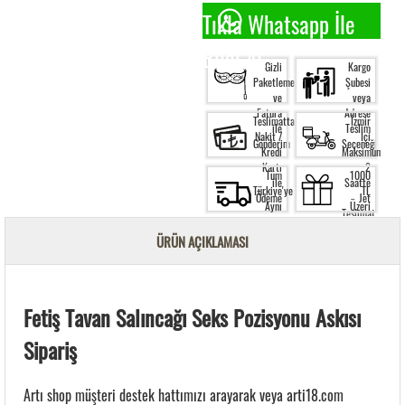
Tıkla Whatsapp İle
Bilgi Al.
Gizli
Kargo
Paketleme
Şubesi
ve
veya
Fatura
Adrese
Teslimatta
İzmir
ile
Teslim
Nakit /
İçi
Gönderim
Seçeneği
Kredi
Maksimum
Kartı
2
Tüm
1000
ile
Saatte
Türkiye'ye
TL
Ödeme
Jet
Aynı
Üzeri
Teslimat
Gün
Siparişte
Kargo
Ücretsiz
ÜRÜN AÇIKLAMASI
Garantisi
Kargo
Fetiş Tavan Salıncağı Seks Pozisyonu Askısı
Sipariş
Artı shop müşteri destek hattımızı arayarak veya arti18.com