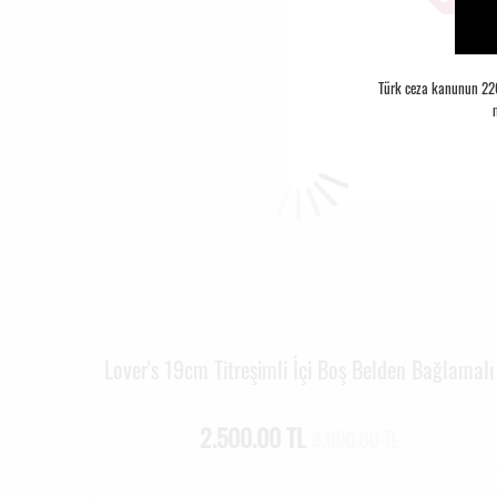
Türk ceza kanunun 226.
Lover's 19cm Titreşimli İçi Boş Belden Bağlamalı
2.500.00 TL
3.000.00 TL