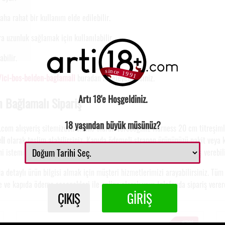
aha rahat bir kullanım elde edilebilir.
ra uzunluk sağlamak için kullanılabilir.
bilir.
ici-bos-belden-baglamali
buradan inceleyebilirsiniz.
Artı 18'e Hoşgeldiniz.
n Bağlamalı Sipariş
18 yaşından büyük müsünüz?
.com alışveriş sitemizden online olarak vereceğiniz Harness 20 cm titreşimli
li
olarak teslim alabilirsiniz. Kapıda ödemeli strapon ürününüzü nakit veya kr
istemiyorsanız, siparişinizi kargo şubesinde ödemeli olarak sipariş verebili
a detaylı ürün bilgisi almak için müşteri hizmetlerimizi arayabilirsiniz. Tüm
 ve kapıda ödeme seçenekleri ile online olarak veya telefonda sipariş vererek
ÇIKIŞ
GİRİŞ
17%