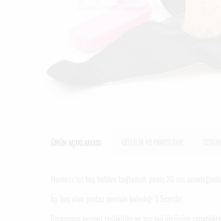
GİZLİLİK VE PAKETLEME
TESLİ
ÜRÜN AÇIKLAMASI
Harness içi boş belden bağlamalı penis 20 cm uzunluğunda
İçi boş olan protez penisin kalınlığı 5.5cm'dir.
Straponun kemeri lastiklidir ve her bel ölçüsüne rahatlıkla