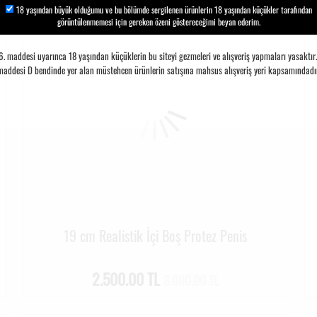
18 yaşından büyük olduğumu ve bu bölümde sergilenen ürünlerin 18 yaşından küçükler tarafından
görüntülenmemesi için gereken özeni göstereceğimi beyan ederim.
 maddesi uyarınca 18 yaşından küçüklerin bu siteyi gezmeleri ve alışveriş yapmaları yasaktır. S
maddesi D bendinde yer alan müstehcen ürünlerin satışına mahsus alışveriş yeri kapsamındadır
19 cm Realistik İçi Boş Protez Penis
2.500.00 TL
3.000.00 TL