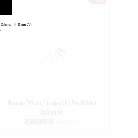
itemiz, T.C.K.'nın 226.
.
Harness 20 cm Titreşimli İçi Boş Belden
Bağlamalı
2.500.00 TL
3.000.00 TL