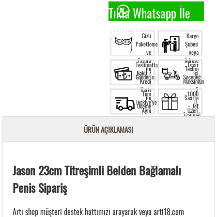
Tıkla Whatsapp İle
Bilgi Al.
Gizli
Kargo
Paketleme
Şubesi
ve
veya
Fatura
Adrese
Teslimatta
İzmir
ile
Teslim
Nakit /
İçi
Gönderim
Seçeneği
Kredi
Maksimum
Kartı
2
Tüm
1000
ile
Saatte
Türkiye'ye
TL
Ödeme
Jet
Aynı
Üzeri
Teslimat
Gün
Siparişte
Kargo
Ücretsiz
ÜRÜN AÇIKLAMASI
Garantisi
Kargo
Jason 23cm Titreşimli Belden Bağlamalı
Penis Sipariş
Artı shop müşteri destek hattımızı arayarak veya arti18.com