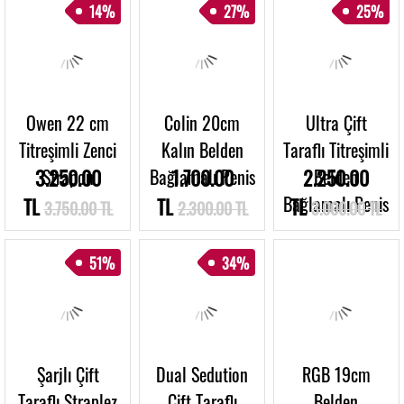
14%
27%
25%
Owen 22 cm
Colin 20cm
Ultra Çift
Titreşimli Zenci
Kalın Belden
Taraflı Titreşimli
3.250.00
Strapon
Bağlamalı Penis
1.700.00
2.250.00
Belden
Bağlamalı Penis
TL
TL
TL
3.750.00 TL
2.300.00 TL
3.000.00 TL
51%
34%
Şarjlı Çift
Dual Sedution
RGB 19cm
Taraflı Straplez
Çift Taraflı
Belden