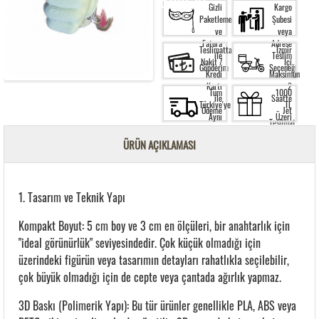
Gizli
Kargo
Paketleme
Şubesi
ve
veya
Fatura
Adrese
Teslimatta
İzmir
ile
Teslim
Nakit /
İçi
Gönderim
Seçeneği
Kredi
Maksimum
Kartı
2
Tüm
1000
ile
Saatte
Türkiye'ye
TL
Ödeme
Jet
Aynı
Üzeri
Teslimat
Gün
Siparişte
Kargo
Ücretsiz
ÜRÜN AÇIKLAMASI
Garantisi
Kargo
1. Tasarım ve Teknik Yapı
Kompakt Boyut: 5 cm boy ve 3 cm en ölçüleri, bir anahtarlık için
"ideal görünürlük" seviyesindedir. Çok küçük olmadığı için
üzerindeki figürün veya tasarımın detayları rahatlıkla seçilebilir,
çok büyük olmadığı için de cepte veya çantada ağırlık yapmaz.
3D Baskı (Polimerik Yapı): Bu tür ürünler genellikle PLA, ABS veya