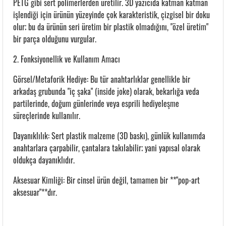
PETG gibi sert polimerlerden üretilir. 3D yazıcıda katman katman
işlendiği için ürünün yüzeyinde çok karakteristik, çizgisel bir doku
olur; bu da ürünün seri üretim bir plastik olmadığını, "özel üretim"
bir parça olduğunu vurgular.
2. Fonksiyonellik ve Kullanım Amacı
Görsel/Metaforik Hediye: Bu tür anahtarlıklar genellikle bir
arkadaş grubunda "iç şaka" (inside joke) olarak, bekarlığa veda
partilerinde, doğum günlerinde veya esprili hediyeleşme
süreçlerinde kullanılır.
Dayanıklılık: Sert plastik malzeme (3D baskı), günlük kullanımda
anahtarlara çarpabilir, çantalara takılabilir; yani yapısal olarak
oldukça dayanıklıdır.
Aksesuar Kimliği: Bir cinsel ürün değil, tamamen bir **"pop-art
aksesuar"**dır.