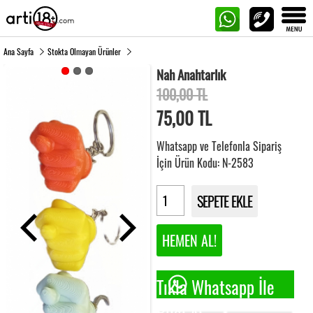
Ana Sayfa
Stokta Olmayan Ürünler
Nah Anahtarlık
100,00 TL
75,00
TL
Whatsapp ve Telefonla Sipariş
İçin Ürün Kodu: N-2583
SEPETE EKLE
HEMEN AL!
Tıkla Whatsapp İle
Bilgi Al.