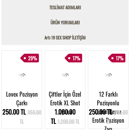
TESLİMAT ADIMLARI
ÜRÜN YORUMLARI
Artı 18 SEX SHOP İLETİŞİM
29%
17%
17%
Lovex Pozisyon
Çiftler İçin Özel
12 Farklı
Çarkı
Erotik XL Shot
Pozisyonlu
250.00 TL
1.000.00
Oyunu
250.00 TL
Cinsel Beyaz
350.00
300.00
Erotik Pozisyon
TL
TL
1.200.00 TL
TL
Zarı