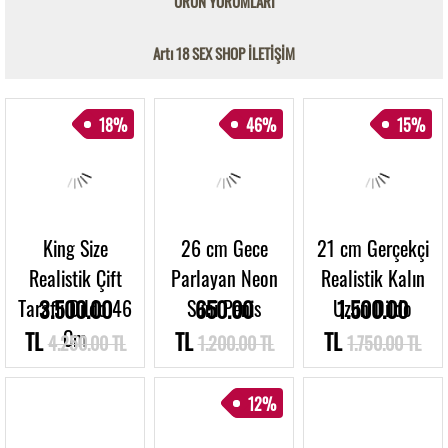
ÜRÜN YORUMLARI
Artı 18 SEX SHOP İLETİŞİM
18%
46%
15%
King Size
26 cm Gece
21 cm Gerçekçi
Realistik Çift
Parlayan Neon
Realistik Kalın
Taraflı Dildo 46
3.500.00
Suni Penis
650.00
Uzun Dildo
1.500.00
Cm
TL
TL
TL
4.250.00 TL
1.200.00 TL
1.750.00 TL
12%