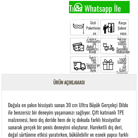
Tıkla Whatsapp İle
Bilgi Al.
Gizli
Kargo
Paketleme
Şubesi
ve
veya
Fatura
Adrese
Teslimatta
İzmir
ile
Teslim
Nakit /
İçi
Gönderim
Seçeneği
Kredi
Maksimum
Kartı
2
Tüm
1000
ile
Saatte
Türkiye'ye
TL
Ödeme
Jet
Aynı
Üzeri
Teslimat
Gün
Siparişte
Kargo
Ücretsiz
ÜRÜN AÇIKLAMASI
Garantisi
Kargo
Doğala en yakın hissiyatı sunan 30 cm Ultra Büyük Gerçekçi Dildo
ile benzersiz bir deneyim yaşamanızı sağlıyor. Çift katmanlı TPE
malzemesi, hem dış deride hem de iç dokuda farklı hissiyatlar
sunarak gerçek bir penis deneyimi oluşturur. Hareketli dış deri,
doğal sürtünme etkisi yaratırken, bükülebilir ve esnek yapısı farklı