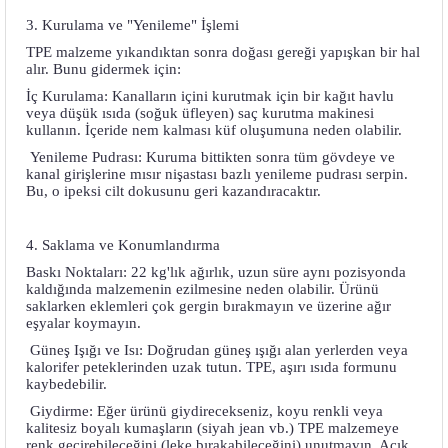
3. Kurulama ve "Yenileme" İşlemi
TPE malzeme yıkandıktan sonra doğası gereği yapışkan bir hal
alır. Bunu gidermek için:
İç Kurulama: Kanalların içini kurutmak için bir kağıt havlu
veya düşük ısıda (soğuk üfleyen) saç kurutma makinesi
kullanın. İçeride nem kalması küf oluşumuna neden olabilir.
Yenileme Pudrası: Kuruma bittikten sonra tüm gövdeye ve
kanal girişlerine mısır nişastası bazlı yenileme pudrası serpin.
Bu, o ipeksi cilt dokusunu geri kazandıracaktır.
4. Saklama ve Konumlandırma
Baskı Noktaları: 22 kg'lık ağırlık, uzun süre aynı pozisyonda
kaldığında malzemenin ezilmesine neden olabilir. Ürünü
saklarken eklemleri çok gergin bırakmayın ve üzerine ağır
eşyalar koymayın.
Güneş Işığı ve Isı: Doğrudan güneş ışığı alan yerlerden veya
kalorifer peteklerinden uzak tutun. TPE, aşırı ısıda formunu
kaybedebilir.
Giydirme: Eğer ürünü giydirecekseniz, koyu renkli veya
kalitesiz boyalı kumaşların (siyah jean vb.) TPE malzemeye
renk geçirebileceğini (leke bırakabileceğini) unutmayın. Açık