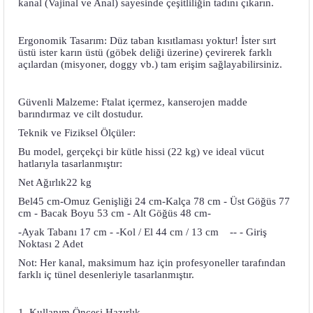
kanal (Vajinal ve Anal) sayesinde çeşitliliğin tadını çıkarın.
Ergonomik Tasarım: Düz taban kısıtlaması yoktur! İster sırt
üstü ister karın üstü (göbek deliği üzerine) çevirerek farklı
açılardan (misyoner, doggy vb.) tam erişim sağlayabilirsiniz.
Güvenli Malzeme: Ftalat içermez, kanserojen madde
barındırmaz ve cilt dostudur.
Teknik ve Fiziksel Ölçüler:
Bu model, gerçekçi bir kütle hissi (22 kg) ve ideal vücut
hatlarıyla tasarlanmıştır:
Net Ağırlık22 kg
Bel45 cm-Omuz Genişliği 24 cm-Kalça 78 cm - Üst Göğüs 77
cm - Bacak Boyu 53 cm - Alt Göğüs 48 cm-
-Ayak Tabanı 17 cm - -Kol / El 44 cm / 13 cm -- - Giriş
Noktası 2 Adet
Not: Her kanal, maksimum haz için profesyoneller tarafından
farklı iç tünel desenleriyle tasarlanmıştır.
1. Kullanım Öncesi Hazırlık