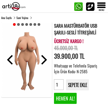
Ana Sayfa
Suni Vajina
SARA MASTÜRBATÖR USB
ŞARJLI-SESLİ TİTREŞİMLİ
ÜCRETSİZ KARGO !
45.000,00 TL
39.900,00
TL
Whatsapp ve Telefonla Sipariş
İçin Ürün Kodu: N-2585
SEPETE EKLE
HEMEN AL!