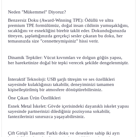
Neden "Mükemmel" Diyoruz?
Benzersiz Doku (Award-Winning TPE): Ödüllü ve ultra
premium TPE formülümüz, doğal insan cildinin yumuşaklığını,
sıcaklığını ve esnekliğini birebir taklit eder. Dokunduğunuzda
titreyen, şaplattığınızda gerçekçi sesler çıkaran bu doku, her
temasınızda size "cennetteymişsiniz" hissi verir.
Dinamik Tepkiler: Vücut kıvrımları ve dolgun göğüs yapısı,
her hareketinize doğal bir tepki verecek şekilde dengelenmiştir.
İnteraktif Teknoloji: USB şarjlı titreşim ve ses özellikleri
sayesinde kulaklığınızı takabilir, deneyiminizi tamamen
kişiselleştirilmiş bir atmosfere dönüştürebilirsiniz.
Öne Çıkan Ürün Özellikleri
Esnek Metal İskelet: Gövde içerisindeki dayanıklı iskelet yapısı
sayesinde partnerinizi dilediğiniz pozisyona sokabilir,
fantezilerinizi sınırsızca yaşayabilirsiniz.
Çift Girişli Tasarım: Farklı doku ve desenlere sahip iki ayrı