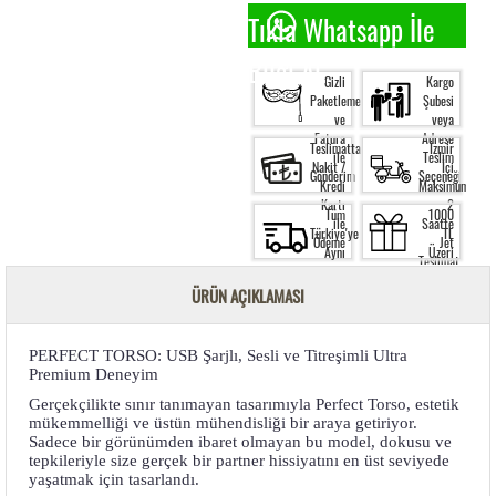
Tıkla Whatsapp İle
Bilgi Al.
Gizli
Kargo
Paketleme
Şubesi
ve
veya
Fatura
Adrese
Teslimatta
İzmir
ile
Teslim
Nakit /
İçi
Gönderim
Seçeneği
Kredi
Maksimum
Kartı
2
Tüm
1000
ile
Saatte
Türkiye'ye
TL
Ödeme
Jet
Aynı
Üzeri
Teslimat
Gün
Siparişte
Kargo
Ücretsiz
ÜRÜN AÇIKLAMASI
Garantisi
Kargo
PERFECT TORSO: USB Şarjlı, Sesli ve Titreşimli Ultra
Premium Deneyim
Gerçekçilikte sınır tanımayan tasarımıyla Perfect Torso, estetik
mükemmelliği ve üstün mühendisliği bir araya getiriyor.
Sadece bir görünümden ibaret olmayan bu model, dokusu ve
tepkileriyle size gerçek bir partner hissiyatını en üst seviyede
yaşatmak için tasarlandı.