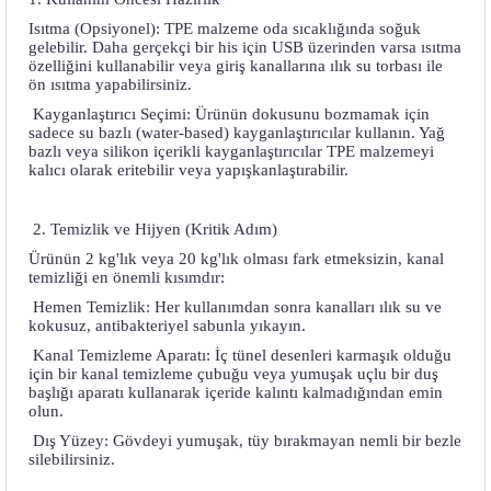
Isıtma (Opsiyonel): TPE malzeme oda sıcaklığında soğuk
gelebilir. Daha gerçekçi bir his için USB üzerinden varsa ısıtma
özelliğini kullanabilir veya giriş kanallarına ılık su torbası ile
ön ısıtma yapabilirsiniz.
Kayganlaştırıcı Seçimi: Ürünün dokusunu bozmamak için
sadece su bazlı (water-based) kayganlaştırıcılar kullanın. Yağ
bazlı veya silikon içerikli kayganlaştırıcılar TPE malzemeyi
kalıcı olarak eritebilir veya yapışkanlaştırabilir.
2. Temizlik ve Hijyen (Kritik Adım)
Ürünün 2 kg'lık veya 20 kg'lık olması fark etmeksizin, kanal
temizliği en önemli kısımdır:
Hemen Temizlik: Her kullanımdan sonra kanalları ılık su ve
kokusuz, antibakteriyel sabunla yıkayın.
Kanal Temizleme Aparatı: İç tünel desenleri karmaşık olduğu
için bir kanal temizleme çubuğu veya yumuşak uçlu bir duş
başlığı aparatı kullanarak içeride kalıntı kalmadığından emin
olun.
Dış Yüzey: Gövdeyi yumuşak, tüy bırakmayan nemli bir bezle
silebilirsiniz.