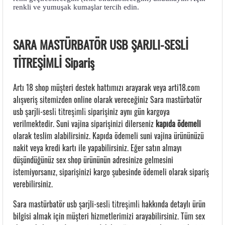
renkli ve yumuşak kumaşlar tercih edin.
SARA MASTÜRBATÖR USB ŞARJLI-SESLİ
TİTREŞİMLİ Sipariş
Artı 18 shop müşteri destek hattımızı arayarak veya arti18.com
alışveriş sitemizden online olarak vereceğiniz Sara mastürbatör
usb şarjli-sesli̇ ti̇treşi̇mli̇ siparişiniz aynı gün kargoya
verilmektedir. Suni vajina siparişinizi dilerseniz
kapıda ödemeli
olarak teslim alabilirsiniz. Kapıda ödemeli suni vajina ürününüzü
nakit veya kredi kartı ile yapabilirsiniz. Eğer satın almayı
düşündüğünüz sex shop ürününün adresinize gelmesini
istemiyorsanız, siparişinizi kargo şubesinde ödemeli olarak sipariş
verebilirsiniz.
Sara mastürbatör usb şarjli-sesli̇ ti̇treşi̇mli̇ hakkında detaylı ürün
bilgisi almak için müşteri hizmetlerimizi arayabilirsiniz. Tüm sex