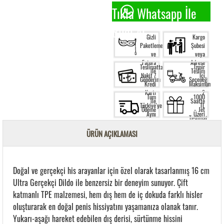
Tıkla Whatsapp İle
Bilgi Al.
Gizli
Kargo
Paketleme
Şubesi
ve
veya
Fatura
Adrese
Teslimatta
İzmir
ile
Teslim
Nakit /
İçi
Gönderim
Seçeneği
Kredi
Maksimum
Kartı
2
Tüm
1000
ile
Saatte
Türkiye'ye
TL
Ödeme
Jet
Aynı
Üzeri
Teslimat
Gün
Siparişte
Kargo
Ücretsiz
ÜRÜN AÇIKLAMASI
Garantisi
Kargo
Doğal ve gerçekçi his arayanlar için özel olarak tasarlanmış 16 cm
Ultra Gerçekçi Dildo ile benzersiz bir deneyim sunuyor. Çift
katmanlı TPE malzemesi, hem dış hem de iç dokuda farklı hisler
oluşturarak en doğal penis hissiyatını yaşamanıza olanak tanır.
Yukarı-aşağı hareket edebilen dış derisi, sürtünme hissini