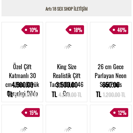
Artı 18 SEX SHOP İLETİŞİM
10%
18%
46%
Özel Çift
King Size
26 cm Gece
Katmanlı 30
Realistik Çift
Parlayan Neon
cm Ultra Büyük
4.500.00
Taraflı Dildo 46
3.500.00
Suni Penis
650.00
Gerçekçi Dildo
Cm
TL
TL
TL
5.000.00 TL
4.250.00 TL
1.200.00 TL
15%
12%