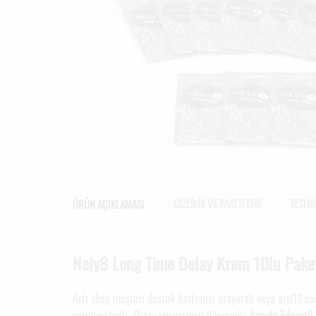
GİZLİLİK VE PAKETLEME
TESLİ
ÜRÜN AÇIKLAMASI
Nely8 Long Time Delay Krem 10lu Pake
Artı shop müşteri destek hattımızı arayarak veya arti18.co
verilmektedir. Delay siparişinizi dilerseniz
kapıda ödemeli