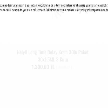
 maddesi uyarınca 18 yaşından küçüklerin bu siteyi gezmeleri ve alışveriş yapmaları yasaktır. S
maddesi D bendinde yer alan müstehcen ürünlerin satışına mahsus alışveriş yeri kapsamındadır
Nely8 Long Time Delay Krem 30lu Paket
30x1.5ML 3 Kutu
1.300.00 TL
1.600.00 TL