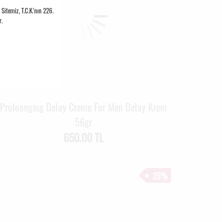
itemiz, T.C.K.'nın 226.
.
Proloonging Delay Creme For Men Delay Krem
56gr
650.00 TL
25%