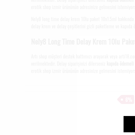
erotik shop izmir ürününün adresinize gelmesini istemiyorsa
Nely8 long time delay krem 10lu paket 10x1.5ml hakkında d
delay krem ve delay çeşitlerini gizli paketleme ve kapıda ö
Nely8 Long Time Delay Krem 10lu Pake
Artı shop müşteri destek hattımızı arayarak veya arti18.co
verilmektedir. Delay siparişinizi dilerseniz
kapıda ödemeli
erotik shop izmir ürününün adresinize gelmesini istemiyorsa
6%