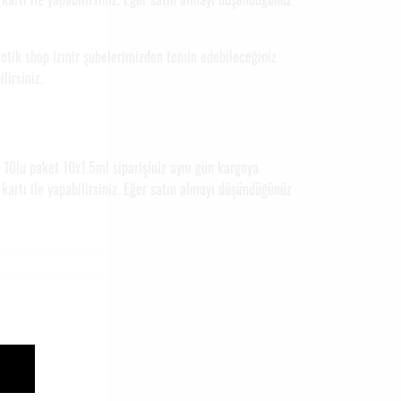
rotik shop izmir şubelerimizden temin edebileceğiniz
lirsiniz.
 10lu paket 10x1.5ml siparişiniz aynı gün kargoya
kartı ile yapabilirsiniz. Eğer satın almayı düşündüğünüz