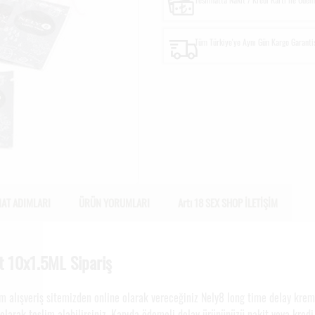
Tüm Türkiye'ye Aynı Gün Kargo Garanti
MAT ADIMLARI
ÜRÜN YORUMLARI
Artı 18 SEX SHOP İLETİŞİM
t 10x1.5ML Sipariş
m alışveriş sitemizden online olarak vereceğiniz Nely8 long time delay krem
olarak teslim alabilirsiniz. Kapıda ödemeli delay ürününüzü nakit veya kredi 