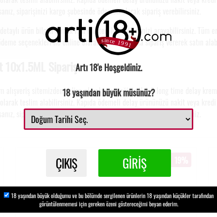
nız, siparişinizi kargo şubesinde ödemeli olarak sipariş verebilirsiniz.
etaylı ürün bilgisi almak için müşteri hizmetlerimizi arayabilirsiniz. Tüm e
deme seçenekleri ile online olarak veya telefonda sipariş vererek satın alabi
t 10x1.5ML Sipariş
Artı 18'e Hoşgeldiniz.
m alışveriş sitemizden online olarak vereceğiniz Nely8 long time delay krem
18 yaşından büyük müsünüz?
olarak teslim alabilirsiniz. Kapıda ödemeli delay ürününüzü nakit veya kredi 
nız, siparişinizi kargo şubesinde ödemeli olarak sipariş verebilirsiniz.
ÇIKIŞ
GİRİŞ
19%
18 yaşından büyük olduğumu ve bu bölümde sergilenen ürünlerin 18 yaşından küçükler tarafından
görüntülenmemesi için gereken özeni göstereceğimi beyan ederim.