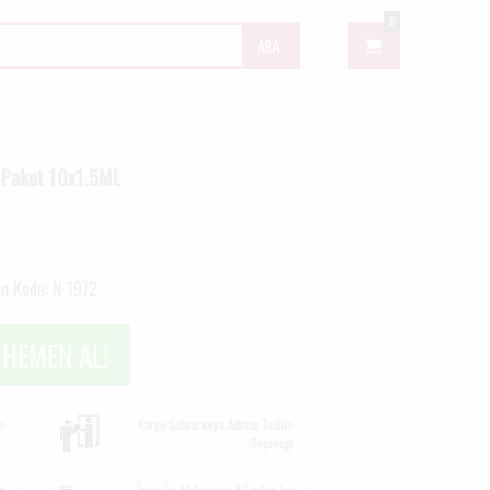
0
ARA
u Paket 10x1.5ML
ün Kodu: N-1972
HEMEN AL!
im
Kargo Şubesi veya Adrese Teslim
Seçeneği
me
İzmir İçi Maksimum 2 Saatte Jet