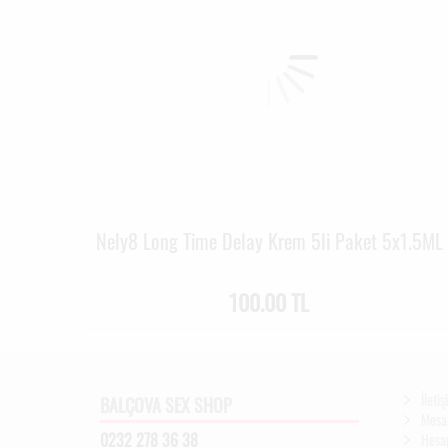
Nely8 Long Time Delay Krem 5li Paket 5x1.5ML
100.00 TL
İleti
BALÇOVA SEX SHOP
Mesaf
0232 278 36 38
Hesa