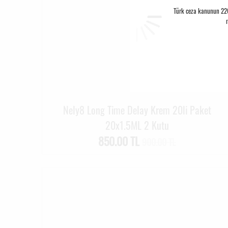
Türk ceza kanunun 226.
Nely8 Long Time Delay Krem 20li Paket
20x1.5ML 2 Kutu
850.00 TL
900.00 TL