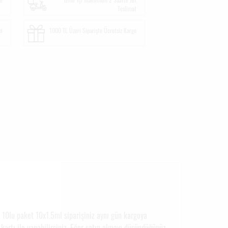
Teslimat
si
1000 TL Üzeri Siparişte Ücretsiz Kargo
 10lu paket 10x1.5ml siparişiniz aynı gün kargoya
kartı ile yapabilirsiniz. Eğer satın almayı düşündüğünüz