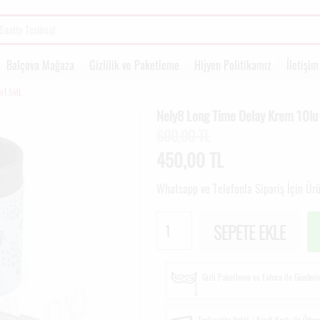
Balçova Mağaza
Gizlilik ve Paketleme
Hijyen Politikamız
İletişim
0x1.5ML
Nely8 Long Time Delay Krem 10l
600,00 TL
450,00
TL
Whatsapp ve Telefonla Sipariş İçin Ür
SEPETE EKLE
Gizli Paketleme ve Fatura ile Gönder
Teslimatta Nakit / Kredi Kartı ile Öde