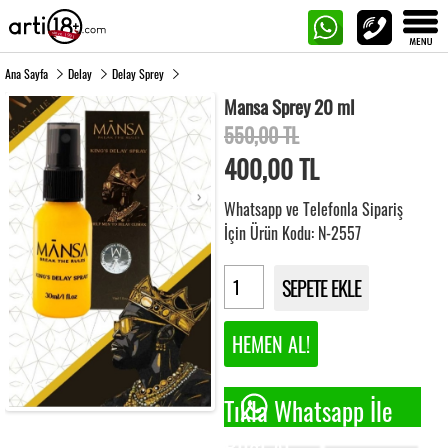
Ana Sayfa
Delay
Delay Sprey
Mansa Sprey 20 ml
550,00 TL
400,00
TL
Whatsapp ve Telefonla Sipariş
İçin Ürün Kodu: N-2557
SEPETE EKLE
HEMEN AL!
Tıkla Whatsapp İle
Bilgi Al.