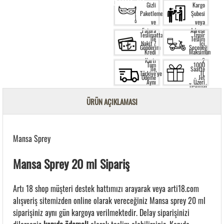
Gizli
Kargo
Paketleme
Şubesi
ve
veya
Fatura
Adrese
Teslimatta
İzmir
ile
Teslim
Nakit /
İçi
Gönderim
Seçeneği
Kredi
Maksimum
Kartı
2
Tüm
1000
ile
Saatte
Türkiye'ye
TL
Ödeme
Jet
Aynı
Üzeri
Teslimat
Gün
Siparişte
Kargo
Ücretsiz
ÜRÜN AÇIKLAMASI
Garantisi
Kargo
Mansa Sprey
Mansa Sprey 20 ml Sipariş
Artı 18 shop müşteri destek hattımızı arayarak veya arti18.com
alışveriş sitemizden online olarak vereceğiniz Mansa sprey 20 ml
siparişiniz aynı gün kargoya verilmektedir. Delay siparişinizi