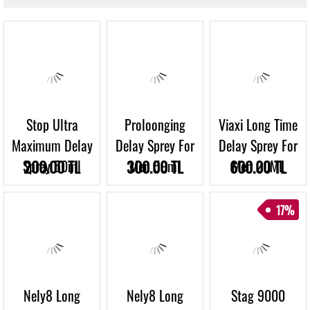
Stop Ultra
Proloonging
Viaxi Long Time
Maximum Delay
Delay Sprey For
Delay Sprey For
Sprey 50ml
200.00 TL
300.00 TL
Men 59ml
600.00 TL
Men 20ML
17%
Nely8 Long
Nely8 Long
Stag 9000