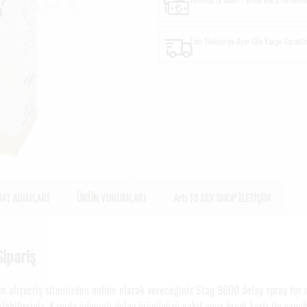
Tüm Türkiye'ye Aynı Gün Kargo Garanti
MAT ADIMLARI
ÜRÜN YORUMLARI
Artı 18 SEX SHOP İLETİŞİM
ipariş
om alışveriş sitemizden online olarak vereceğiniz Stag 9000 delay spray for 
labilirsiniz. Kapıda ödemeli delay ürününüzü nakit veya kredi kartı ile yapa