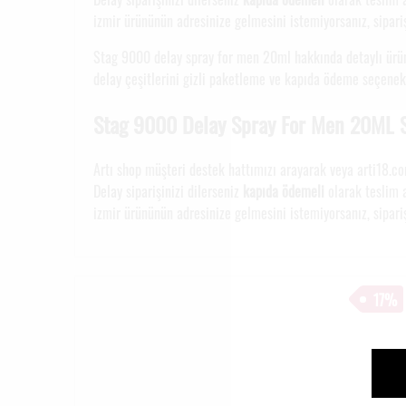
izmir ürününün adresinize gelmesini istemiyorsanız, sipariş
Stag 9000 delay spray for men 20ml hakkında detaylı ürün 
delay çeşitlerini gizli paketleme ve kapıda ödeme seçenekle
Stag 9000 Delay Spray For Men 20ML S
Artı shop müşteri destek hattımızı arayarak veya arti18.c
Delay siparişinizi dilerseniz
kapıda ödemeli
olarak teslim a
izmir ürününün adresinize gelmesini istemiyorsanız, sipariş
17%