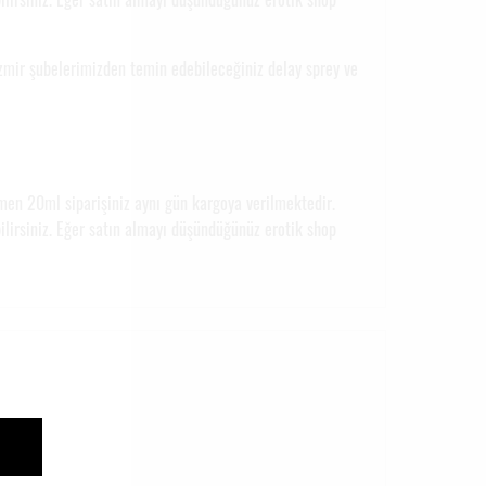
izmir şubelerimizden temin edebileceğiniz delay sprey ve
men 20ml siparişiniz aynı gün kargoya verilmektedir.
bilirsiniz. Eğer satın almayı düşündüğünüz erotik shop