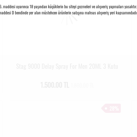
 maddesi uyarınca 18 yaşından küçüklerin bu siteyi gezmeleri ve alışveriş yapmaları yasaktır. S
maddesi D bendinde yer alan müstehcen ürünlerin satışına mahsus alışveriş yeri kapsamındadır
Stag 9000 Delay Spray For Men 20ML 3 Kutu
1.500.00 TL
1.800.00 TL
28%