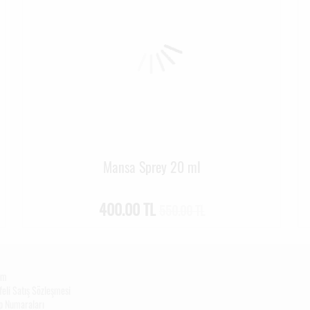
Mansa Sprey 20 ml
400.00 TL
550.00 TL
şim
eli Satış Sözleşmesi
p Numaraları